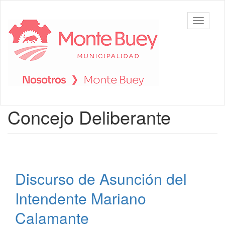
Ir
al
Municipalidad
Mostrar/
contenido
de Monte
barra
principal
Buey
de
navegac
Contenido
Concejo Deliberante
principal
Discurso de Asunción del
Intendente Mariano
Calamante