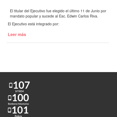
El titular del Ejecutivo fue elegido el último 11 de Junio por
mandato popular y sucede al Esc. Edwin Carlos Riva.
El Ejecutivo está integrado por:
Leer más
de
Mariano
Calamante
asumió
como
nuevo
Intendente
de
Monte
Buey