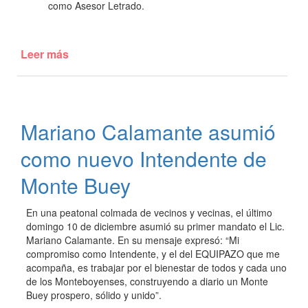
como Asesor Letrado.
Leer más
de
Sesión
Extraordinaria
del
Honorable
Mariano Calamante asumió
Concejo
Deliberante
como nuevo Intendente de
y
constitución
Monte Buey
del
Tribunal
En una peatonal colmada de vecinos y vecinas, el último
de
domingo 10 de diciembre asumió su primer mandato el Lic.
Cuentas
Mariano Calamante. En su mensaje expresó: “Mi
compromiso como Intendente, y el del EQUIPAZO que me
acompaña, es trabajar por el bienestar de todos y cada uno
de los Monteboyenses, construyendo a diario un Monte
Buey prospero, sólido y unido”.