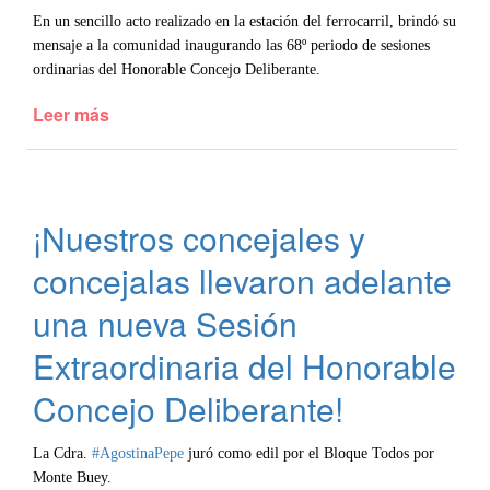
En un sencillo acto realizado en la estación del ferrocarril, brindó su
mensaje a la comunidad inaugurando las 68º periodo de sesiones
ordinarias del Honorable Concejo Deliberante.
Leer más
de
El
intendente
Mariano
Calamante
¡Nuestros concejales y
inauguró
un
concejalas llevaron adelante
nuevo
año
una nueva Sesión
legislativo
Extraordinaria del Honorable
Concejo Deliberante!
La Cdra.
#AgostinaPepe
juró como edil por el Bloque Todos por
Monte Buey.