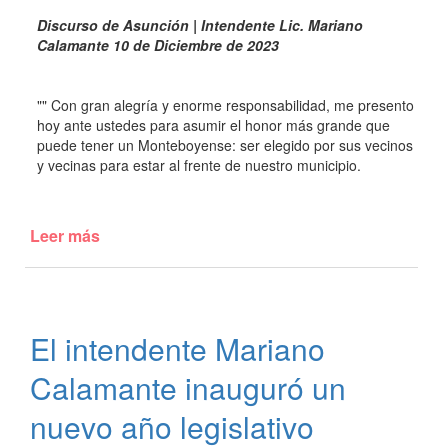
Discurso de Asunción | Intendente Lic. Mariano
Calamante 10 de Diciembre de 2023
"" Con gran alegría y enorme responsabilidad, me presento
hoy ante ustedes para asumir el honor más grande que
puede tener un Monteboyense: ser elegido por sus vecinos
y vecinas para estar al frente de nuestro municipio.
Leer más
de
Discurso
de
Asunción
del
El intendente Mariano
Intendente
Mariano
Calamante inauguró un
Calamante
nuevo año legislativo