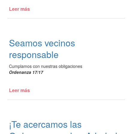
Leer más
de
¡Nuestros
concejales
y
concejalas
Seamos vecinos
llevaron
adelante
responsable
una
nueva
Cumplamos con nuestras obligaciones
Sesión
Ordenanza 17/17
Extraordinaria
del
Honorable
Leer más
de
Concejo
Seamos
Deliberante!
vecinos
responsable
¡Te acercamos las